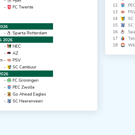
-
Ajax
12
PEC
-
FC Twente
13
PS
14
SC
15
SC
2026
16
Spa
-
Sparta Rotterdam
17
Tel
 2026
18
Wil
-
NEC
-
AZ
am
-
PSV
-
SC Cambuur
2026
-
FC Groningen
-
PEC Zwolle
-
Go Ahead Eagles
-
SC Heerenveen