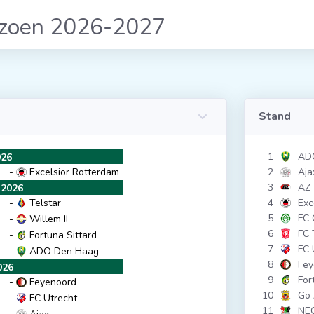
izoen 2026-2027
Stand
1
AD
026
-
Excelsior Rotterdam
2
Aja
3
AZ
2026
-
Telstar
4
Exc
5
FC 
-
Willem II
6
FC 
-
Fortuna Sittard
7
FC 
-
ADO Den Haag
8
Fey
026
9
For
-
Feyenoord
10
Go 
-
FC Utrecht
11
NE