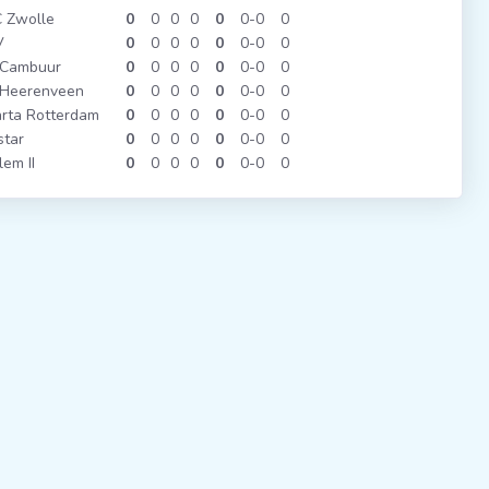
 Zwolle
0
0
0
0
0
0
0
0
V
0
0
0
0
0
0
0
0
 Cambuur
0
0
0
0
0
0
0
0
 Heerenveen
0
0
0
0
0
0
0
0
rta Rotterdam
0
0
0
0
0
0
0
0
star
0
0
0
0
0
0
0
0
lem II
0
0
0
0
0
0
0
0