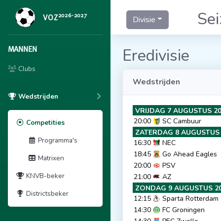
Se
2026-2027
VOZ
Divisie
MANNEN
Eredivisie
Clubs
Wedstrijden
Wedstrijden
VRIJDAG 7 AUGUSTUS 2
20:00
SC Cambuur
Competities
ZATERDAG 8 AUGUSTUS 
Programma's
16:30
NEC
18:45
Go Ahead Eagles
Matrixen
20:00
PSV
KNVB-beker
21:00
AZ
ZONDAG 9 AUGUSTUS 2
Districtsbeker
12:15
Sparta Rotterdam
14:30
FC Groningen