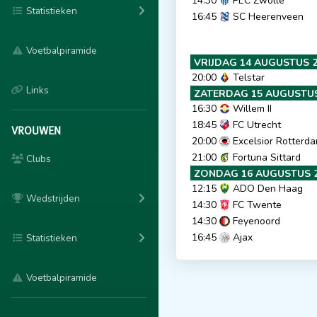
14:30
PEC Zwolle
Statistieken
16:45
SC Heerenveen
Voetbalpiramide
VRIJDAG 14 AUGUSTUS 
20:00
Telstar
Links
ZATERDAG 15 AUGUSTUS
16:30
Willem II
18:45
FC Utrecht
VROUWEN
20:00
Excelsior Rotterd
21:00
Fortuna Sittard
Clubs
ZONDAG 16 AUGUSTUS 
12:15
ADO Den Haag
Wedstrijden
14:30
FC Twente
14:30
Feyenoord
16:45
Ajax
Statistieken
Voetbalpiramide