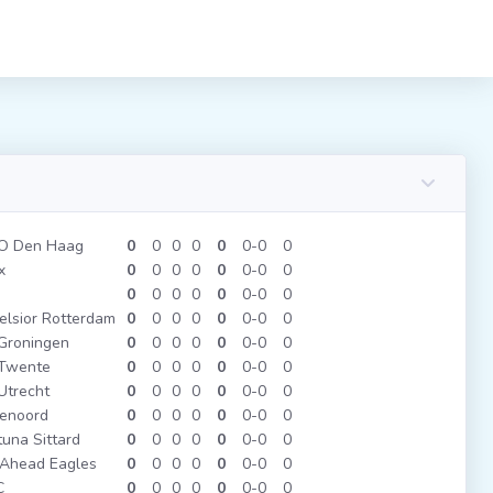
O Den Haag
0
0
0
0
0
0
0
0
x
0
0
0
0
0
0
0
0
0
0
0
0
0
0
0
0
elsior Rotterdam
0
0
0
0
0
0
0
0
Groningen
0
0
0
0
0
0
0
0
Twente
0
0
0
0
0
0
0
0
Utrecht
0
0
0
0
0
0
0
0
enoord
0
0
0
0
0
0
0
0
tuna Sittard
0
0
0
0
0
0
0
0
Ahead Eagles
0
0
0
0
0
0
0
0
C
0
0
0
0
0
0
0
0