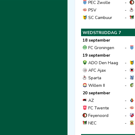
PEC Zwolle
-
PSV
-
SC Cambuur
-
WEDSTRIJDDAG 7
18 september
FC Groningen
-
19 september
ADO Den Haag
-
AFC Ajax
-
Sparta
-
Willem II
-
20 september
AZ
-
FC Twente
-
Feyenoord
-
NEC
-