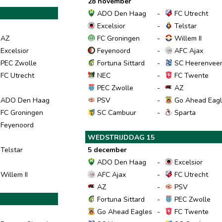
28 november
ADO Den Haag
-
FC Utrecht
Excelsior
-
Telstar
AZ
FC Groningen
-
Willem II
Excelsior
Feyenoord
-
AFC Ajax
PEC Zwolle
Fortuna Sittard
-
SC Heerenvee
FC Utrecht
NEC
-
FC Twente
PEC Zwolle
-
AZ
ADO Den Haag
PSV
-
Go Ahead Eagl
FC Groningen
SC Cambuur
-
Sparta
Feyenoord
WEDSTRIJDDAG 15
Telstar
5 december
ADO Den Haag
-
Excelsior
Willem II
AFC Ajax
-
FC Utrecht
AZ
-
PSV
Fortuna Sittard
-
PEC Zwolle
Go Ahead Eagles
-
FC Twente