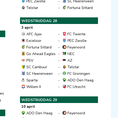
PEC Zwolle
-
SC Heerenveen
Telstar
-
Fortuna Sittard
WEDSTRIJDDAG 28
3 april
AFC Ajax
-
FC Twente
Excelsior
-
PEC Zwolle
Fortuna Sittard
-
Feyenoord
Go Ahead Eagles
-
NEC
PSV
-
AZ
SC Cambuur
-
Telstar
d
SC Heerenveen
-
FC Groningen
Sparta
-
ADO Den Haag
Willem II
-
FC Utrecht
es
g
WEDSTRIJDDAG 29
10 april
ADO Den Haag
-
Feyenoord