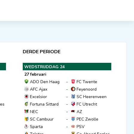
DERDE PERIODE
WEDSTRIJDDAG 24
27 februari
ADO Den Haag
-
FC Twente
AFC Ajax
-
Feyenoord
Excelsior
-
SC Heerenveen
es
Fortuna Sittard
-
FC Utrecht
NEC
-
AZ
SC Cambuur
-
PEC Zwolle
Sparta
-
PSV