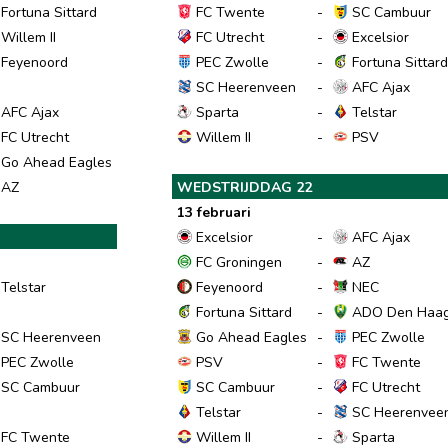
Fortuna Sittard
FC Twente
-
SC Cambuur
Willem II
FC Utrecht
-
Excelsior
Feyenoord
PEC Zwolle
-
Fortuna Sittar
SC Heerenveen
-
AFC Ajax
AFC Ajax
Sparta
-
Telstar
FC Utrecht
Willem II
-
PSV
Go Ahead Eagles
AZ
WEDSTRIJDDAG 22
13 februari
Excelsior
-
AFC Ajax
FC Groningen
-
AZ
Telstar
Feyenoord
-
NEC
Fortuna Sittard
-
ADO Den Haa
SC Heerenveen
Go Ahead Eagles
-
PEC Zwolle
PEC Zwolle
PSV
-
FC Twente
SC Cambuur
SC Cambuur
-
FC Utrecht
Telstar
-
SC Heerenvee
FC Twente
Willem II
-
Sparta