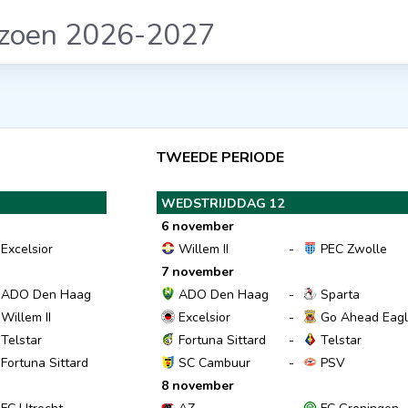
izoen 2026-2027
TWEEDE PERIODE
WEDSTRIJDDAG 12
6 november
Excelsior
Willem II
-
PEC Zwolle
7 november
ADO Den Haag
ADO Den Haag
-
Sparta
Willem II
Excelsior
-
Go Ahead Eagl
Telstar
Fortuna Sittard
-
Telstar
Fortuna Sittard
SC Cambuur
-
PSV
8 november