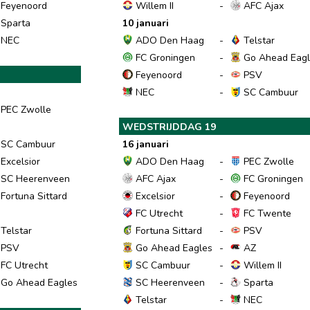
Feyenoord
Willem II
-
AFC Ajax
Sparta
10 januari
NEC
ADO Den Haag
-
Telstar
FC Groningen
-
Go Ahead Eagl
Feyenoord
-
PSV
NEC
-
SC Cambuur
PEC Zwolle
WEDSTRIJDDAG 19
SC Cambuur
16 januari
Excelsior
ADO Den Haag
-
PEC Zwolle
SC Heerenveen
AFC Ajax
-
FC Groningen
Fortuna Sittard
Excelsior
-
Feyenoord
FC Utrecht
-
FC Twente
Telstar
Fortuna Sittard
-
PSV
PSV
Go Ahead Eagles
-
AZ
FC Utrecht
SC Cambuur
-
Willem II
Go Ahead Eagles
SC Heerenveen
-
Sparta
Telstar
-
NEC