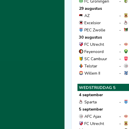
FC Groningen
-
29 augustus
AZ
-
Excelsior
-
PEC Zwolle
-
30 augustus
FC Utrecht
-
Feyenoord
-
SC Cambuur
-
Telstar
-
Willem II
-
WEDSTRIJDDAG 5
4 september
Sparta
-
5 september
AFC Ajax
-
FC Utrecht
-