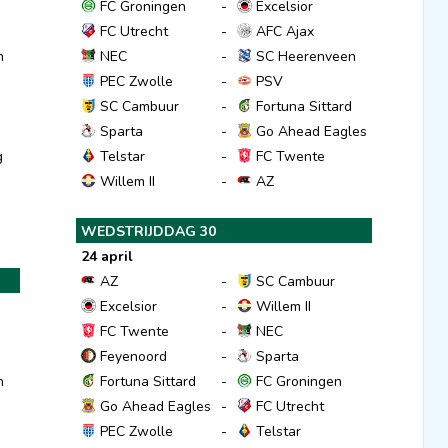
FC Groningen
-
Excelsior
FC Utrecht
-
AFC Ajax
n
NEC
-
SC Heerenveen
PEC Zwolle
-
PSV
SC Cambuur
-
Fortuna Sittard
Sparta
-
Go Ahead Eagles
g
Telstar
-
FC Twente
Willem II
-
AZ
WEDSTRIJDDAG 30
24 april
AZ
-
SC Cambuur
Excelsior
-
Willem II
d
FC Twente
-
NEC
Feyenoord
-
Sparta
n
Fortuna Sittard
-
FC Groningen
Go Ahead Eagles
-
FC Utrecht
PEC Zwolle
-
Telstar