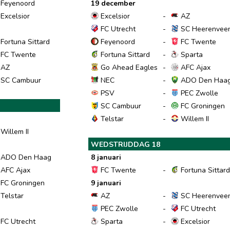
Feyenoord
19 december
Excelsior
Excelsior
-
AZ
FC Utrecht
-
SC Heerenvee
Fortuna Sittard
Feyenoord
-
FC Twente
FC Twente
Fortuna Sittard
-
Sparta
AZ
Go Ahead Eagles
-
AFC Ajax
SC Cambuur
NEC
-
ADO Den Haa
PSV
-
PEC Zwolle
SC Cambuur
-
FC Groningen
Telstar
-
Willem II
Willem II
WEDSTRIJDDAG 18
ADO Den Haag
8 januari
AFC Ajax
FC Twente
-
Fortuna Sittar
FC Groningen
9 januari
Telstar
AZ
-
SC Heerenvee
PEC Zwolle
-
FC Utrecht
FC Utrecht
Sparta
-
Excelsior