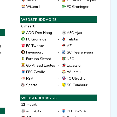
Telstar
-
Go Ahead Eagles
Willem II
-
FC Groningen
WEDSTRIJDDAG 25
6 maart
ADO Den Haag
-
AFC Ajax
FC Groningen
-
Telstar
g
FC Twente
-
AZ
n
Feyenoord
-
SC Heerenveen
Fortuna Sittard
-
NEC
Go Ahead Eagles
-
Excelsior
PEC Zwolle
-
Willem II
d
PSV
-
FC Utrecht
Sparta
-
SC Cambuur
WEDSTRIJDDAG 26
13 maart
AFC Ajax
-
PEC Zwolle