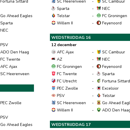
Fortuna Sittard
SC Heerenveen
-
SC Cambuur
Sparta
-
NEC
Go Ahead Eagles
Telstar
-
FC Groningen
Sparta
Willem II
-
Feyenoord
NEC
WEDSTRIJDDAG 16
PSV
12 december
ADO Den Haag
AFC Ajax
-
SC Cambuur
FC Twente
AZ
-
NEC
AFC Ajax
FC Groningen
-
Feyenoord
SC Heerenveen
FC Twente
-
Sparta
FC Utrecht
-
Fortuna Sittar
PEC Zwolle
-
Excelsior
PSV
-
Telstar
PEC Zwolle
SC Heerenveen
-
Go Ahead Eagl
Willem II
-
ADO Den Haa
PSV
Go Ahead Eagles
WEDSTRIJDDAG 17