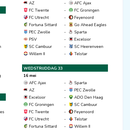
AZ
-
AFC Ajax
FC Twente
-
FC Groningen
FC Utrecht
-
Feyenoord
Fortuna Sittard
-
Go Ahead Eagles
PEC Zwolle
-
Sparta
d
PSV
-
Excelsior
n
SC Cambuur
-
SC Heerenveen
Willem II
-
Telstar
WEDSTRIJDDAG 33
g
16 mei
AFC Ajax
-
Sparta
AZ
-
PEC Zwolle
Excelsior
-
ADO Den Haag
FC Groningen
-
SC Cambuur
es
FC Twente
-
Feyenoord
FC Utrecht
-
Telstar
Fortuna Sittard
-
Willem II