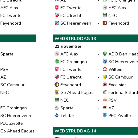
FC Utrecht
AZ
-
FC Groningen
AFC Ajax
FC Twente
-
AFC Ajax
FC Twente
FC Utrecht
-
NEC
Feyenoord
SC Heerenveen
-
Feyenoord
WEDSTRIJDDAG 13
21 november
Sparta
AFC Ajax
-
ADO Den Haa
FC Groningen
-
SC Heerenvee
PSV
FC Twente
-
Willem II
AZ
FC Utrecht
-
SC Cambuur
SC Cambuur
Feyenoord
-
Excelsior
NEC
Go Ahead Eagles
-
Fortuna Sittar
NEC
-
PSV
FC Groningen
Sparta
-
AZ
SC Heerenveen
Telstar
-
PEC Zwolle
PEC Zwolle
Go Ahead Eagles
WEDSTRIJDDAG 14