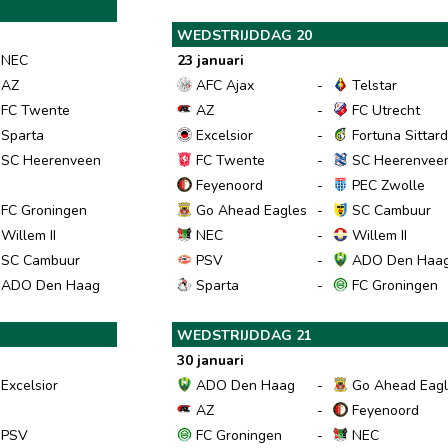
WEDSTRIJDDAG 20
NEC
23 januari
AZ
AFC Ajax
-
Telstar
FC Twente
AZ
-
FC Utrecht
Sparta
Excelsior
-
Fortuna Sittar
SC Heerenveen
FC Twente
-
SC Heerenvee
Feyenoord
-
PEC Zwolle
FC Groningen
Go Ahead Eagles
-
SC Cambuur
Willem II
NEC
-
Willem II
SC Cambuur
PSV
-
ADO Den Haa
ADO Den Haag
Sparta
-
FC Groningen
WEDSTRIJDDAG 21
30 januari
Excelsior
ADO Den Haag
-
Go Ahead Eagl
AZ
-
Feyenoord
PSV
FC Groningen
-
NEC