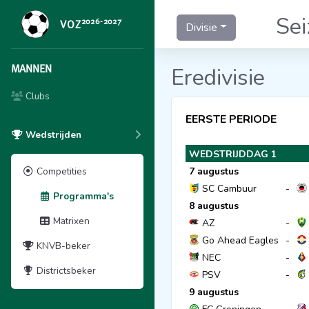
Se
2026-2027
VOZ
Divisie
MANNEN
Eredivisie
Clubs
EERSTE PERIODE
Wedstrijden
WEDSTRIJDDAG 1
Competities
7 augustus
SC Cambuur
-
Programma's
8 augustus
Matrixen
AZ
-
Go Ahead Eagles
-
KNVB-beker
NEC
-
Districtsbeker
PSV
-
9 augustus