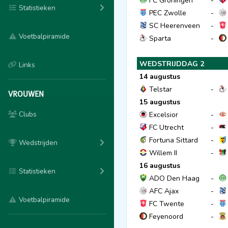
FC Groningen
-
Statistieken
PEC Zwolle
-
SC Heerenveen
-
Voetbalpiramide
Sparta
-
WEDSTRIJDDAG 2
Links
14 augustus
Telstar
-
VROUWEN
15 augustus
Clubs
Excelsior
-
FC Utrecht
-
Fortuna Sittard
-
Wedstrijden
Willem II
-
16 augustus
Statistieken
ADO Den Haag
-
AFC Ajax
-
Voetbalpiramide
FC Twente
-
Feyenoord
-