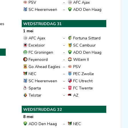
PSV
-
AFC Ajax
SC Heerenveen
-
ADO Den Haag
es
WEDSTRIJDDAG 31
1 mei
AFC Ajax
-
Fortuna Sittard
Excelsior
-
SC Cambuur
FC Groningen
-
ADO Den Haag
Feyenoord
-
Willem II
Go Ahead Eagles
-
PSV
NEC
-
PEC Zwolle
SC Heerenveen
-
FC Utrecht
Sparta
-
FC Twente
Telstar
-
AZ
WEDSTRIJDDAG 32
8 mei
ADO Den Haag
-
NEC