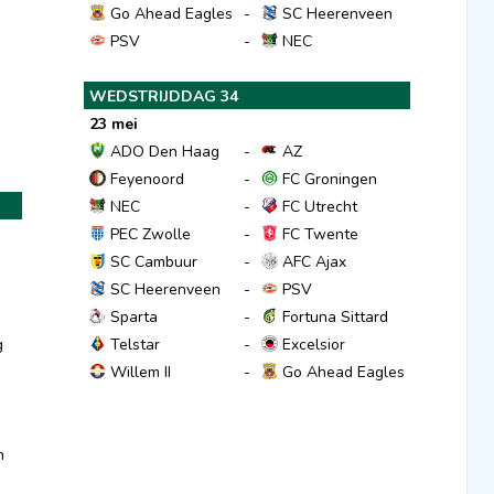
Go Ahead Eagles
-
SC Heerenveen
PSV
-
NEC
d
WEDSTRIJDDAG 34
23 mei
ADO Den Haag
-
AZ
Feyenoord
-
FC Groningen
NEC
-
FC Utrecht
PEC Zwolle
-
FC Twente
SC Cambuur
-
AFC Ajax
SC Heerenveen
-
PSV
Sparta
-
Fortuna Sittard
g
Telstar
-
Excelsior
Willem II
-
Go Ahead Eagles
n