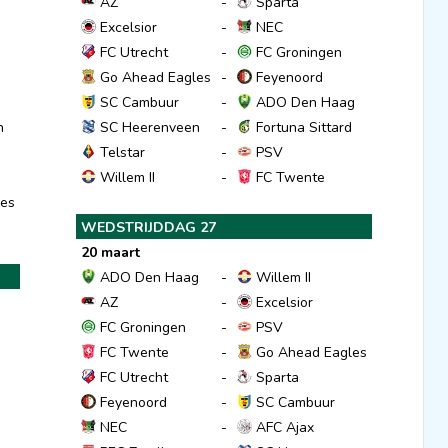
AZ
-
Sparta
Excelsior
-
NEC
FC Utrecht
-
FC Groningen
Go Ahead Eagles
-
Feyenoord
SC Cambuur
-
ADO Den Haag
n
SC Heerenveen
-
Fortuna Sittard
Telstar
-
PSV
Willem II
-
FC Twente
es
WEDSTRIJDDAG 27
20 maart
ADO Den Haag
-
Willem II
AZ
-
Excelsior
FC Groningen
-
PSV
FC Twente
-
Go Ahead Eagles
FC Utrecht
-
Sparta
Feyenoord
-
SC Cambuur
NEC
-
AFC Ajax