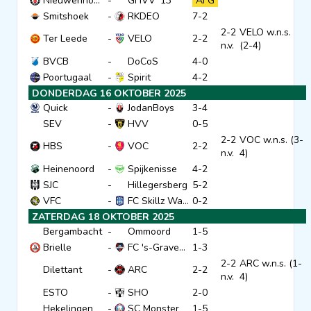
Nieuwenhoorn
-
GHVV '13
AFG
Smitshoek
-
RKDEO
7-2
Clubs
2-2
VELO w.n.s.
Ter Leede
-
VELO
2-2
n.v.
(2-4)
BVCB
-
DoCoS
4-0
Wedstrijden
Poortugaal
-
Spirit
4-2
DONDERDAG 16 OKTOBER 2025
Quick
-
JodanBoys
3-4
Statistieken
SEV
-
HVV
0-5
2-2
VOC w.n.s. (3-
HBS
-
VOC
2-2
Voetbalpiramide
n.v.
4)
Heinenoord
-
Spijkenisse
4-2
SJC
-
Hillegersberg
5-2
Overige links
VFC
-
FC Skillz Wateringse Veld
0-2
ZATERDAG 18 OKTOBER 2025
Bergambacht
-
Ommoord
1-5
Brielle
-
FC 's-Gravenzande
1-3
2-2
ARC w.n.s. (1-
Dilettant
-
ARC
2-2
n.v.
4)
ESTO
-
SHO
2-0
Hekelingen
-
SC Monster
1-5