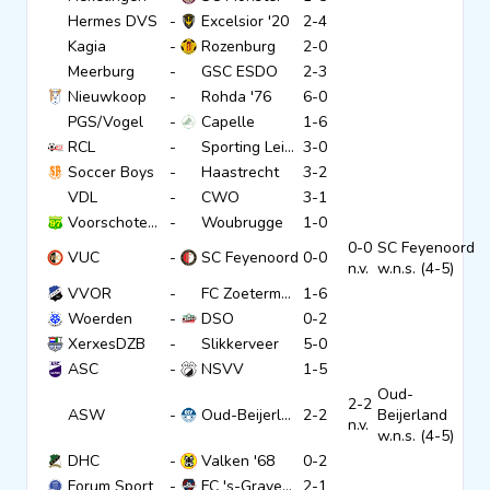
Hermes DVS
-
Excelsior '20
2-4
Kagia
-
Rozenburg
2-0
Meerburg
-
GSC ESDO
2-3
Nieuwkoop
-
Rohda '76
6-0
PGS/Vogel
-
Capelle
1-6
RCL
-
Sporting Leiden
3-0
Soccer Boys
-
Haastrecht
3-2
VDL
-
CWO
3-1
Voorschoten '97
-
Woubrugge
1-0
0-0
SC Feyenoord
VUC
-
SC Feyenoord
0-0
n.v.
w.n.s. (4-5)
VVOR
-
FC Zoetermeer
1-6
Woerden
-
DSO
0-2
XerxesDZB
-
Slikkerveer
5-0
ASC
-
NSVV
1-5
Oud-
2-2
ASW
-
Oud-Beijerland
2-2
Beijerland
n.v.
w.n.s. (4-5)
DHC
-
Valken '68
0-2
Forum Sport
-
FC 's-Gravenzande 2
2-1