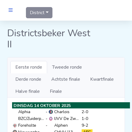
District
MANNEN
Districtsbeker West
II
Clubs
Wedstrijden
Eerste ronde
Tweede ronde
Statistieken
Derde ronde
Achtste finale
Kwartfinale
Halve finale
Finale
Voetbalpiramide
DINSDAG 14 OKTOBER 2025
Alphia
-
Charlois
2-0
Links
BZC/Zuiderpark
-
IJVV De Zwervers
1-0
VROUWEN
Foreholte
-
Alphen
9-2