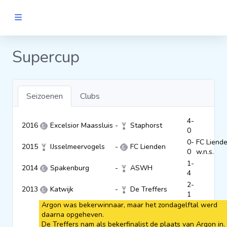
MANNEN
Supercup
Clubs
Seizoenen
Clubs
Wedstrijden
4-
2016
Excelsior Maassluis
-
Staphorst
0
Statistieken
0-
FC Liend
2015
IJsselmeervogels
-
FC Lienden
0
w.n.s.
1-
Voetbalpiramide
2014
Spakenburg
-
ASWH
4
2-
2013
Katwijk
-
De Treffers
1
Links
Argon was bekerwinnaar, maar het zondagelftal werd
VROUWEN
daarna opgeheven.
De Treffers nam als bekerfinalist de plaats van Argon in.