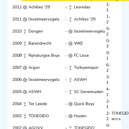
2-
2012
Achilles '29
-
Leonidas
Clubs
1
1-
2011
IJsselmeervogels
-
Achilles '29
2
Wedstrijden
0-
2010
Dongen
-
IJsselmeervogels
2
0-
2009
Barendrecht
-
WKE
Statistieken
3
0-
2008
Rijnsburgse Boys
-
FC Lisse
1
Voetbalpiramide
6-
2007
Argon
-
Türkiyemspor
2
3-
2006
IJsselmeervogels
-
ASWH
Overige links
1
4-
2005
ASWH
-
SC Genemuiden
1
2-
2004
Ter Leede
-
Quick Boys
1
2-
TONEGI
2003
TONEGIDO
-
Huizen
2
w.n.s.
0-
2002
AGOVV
-
TONEGIDO