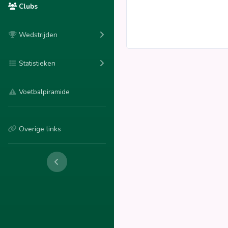
Clubs
Wedstrijden
Statistieken
Voetbalpiramide
Overige links