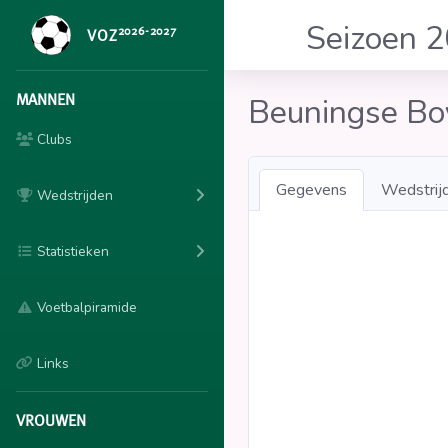
Seizoen 
2026-2027
VOZ
MANNEN
Beuningse Bo
Clubs
Gegevens
Wedstrij
Wedstrijden
Statistieken
Voetbalpiramide
Links
VROUWEN