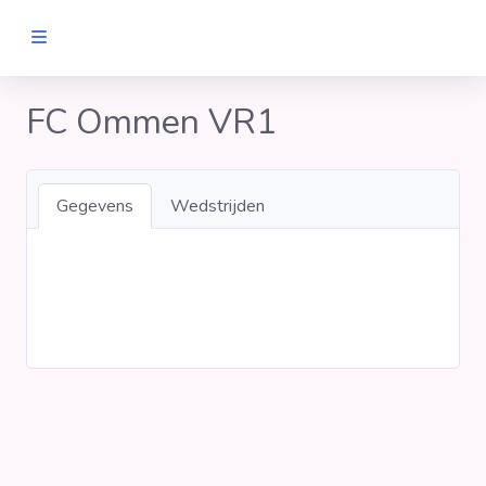
MANNEN
FC Ommen VR1
Clubs
Gegevens
Wedstrijden
Wedstrijden
Statistieken
Voetbalpiramide
Links
VROUWEN