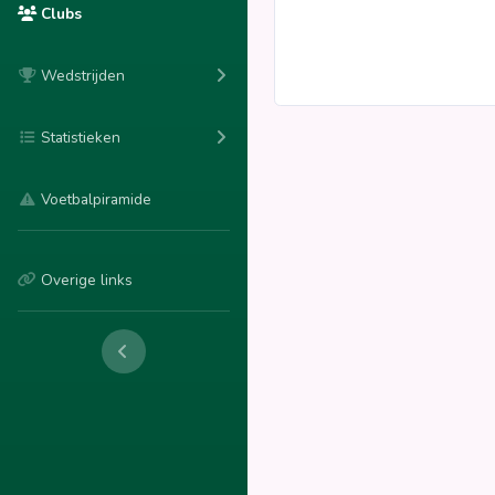
Clubs
Wedstrijden
Statistieken
Voetbalpiramide
Overige links