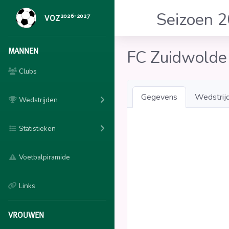
Seizoen 
2026-2027
VOZ
MANNEN
FC Zuidwold
Clubs
Gegevens
Wedstrij
Wedstrijden
Statistieken
Voetbalpiramide
Links
VROUWEN