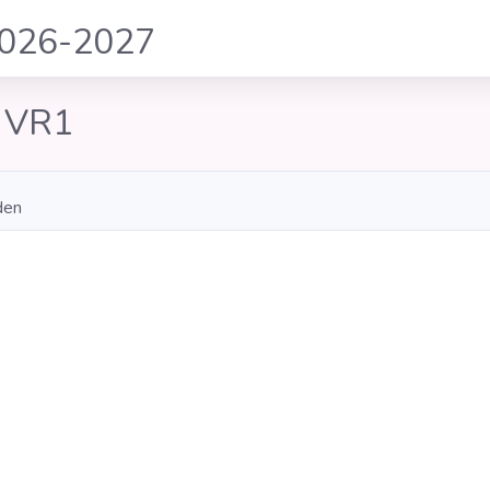
2026-2027
e VR1
den