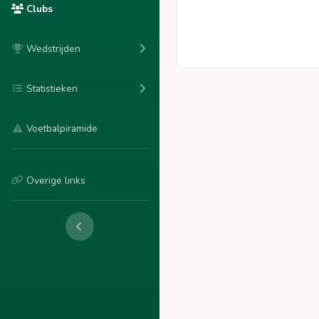
Clubs
Wedstrijden
Statistieken
Voetbalpiramide
Overige links