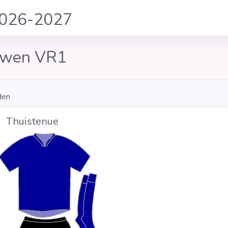
2026-2027
uwen VR1
den
Thuistenue