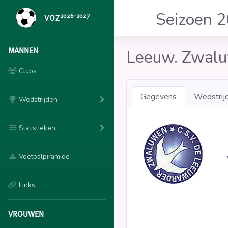
Seizoen 
2026-2027
VOZ
MANNEN
Leeuw. Zwal
Clubs
Gegevens
Wedstrij
Wedstrijden
Statistieken
Voetbalpiramide
Links
VROUWEN