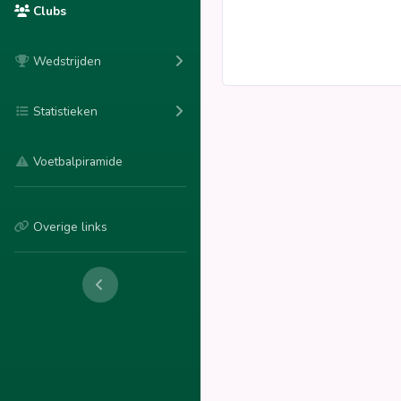
Clubs
Wedstrijden
Statistieken
Voetbalpiramide
Overige links