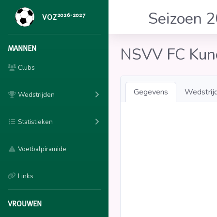
Seizoen 
2026-2027
VOZ
MANNEN
NSVV FC Kun
Clubs
Gegevens
Wedstrij
Wedstrijden
Statistieken
Voetbalpiramide
Links
VROUWEN