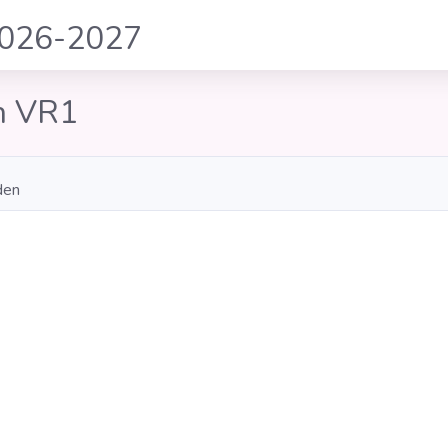
2026-2027
n VR1
den