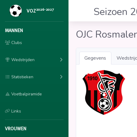
Seizoen 
2026-2027
VOZ
MANNEN
OJC Rosmale
Clubs
Gegevens
Wedstrij
Wedstrijden
Statistieken
Voetbalpiramide
Links
VROUWEN