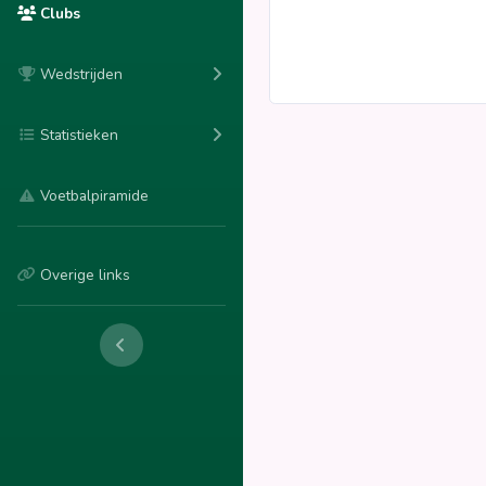
Clubs
Wedstrijden
Statistieken
Voetbalpiramide
Overige links