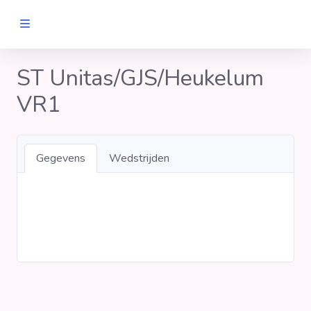
MANNEN
ST Unitas/GJS/Heukelum
VR1
Clubs
Wedstrijden
Gegevens
Wedstrijden
Statistieken
Voetbalpiramide
Links
VROUWEN