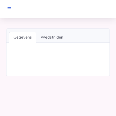
MANNEN
Clubs
Gegevens
Wedstrijden
Wedstrijden
Statistieken
Voetbalpiramide
Links
VROUWEN