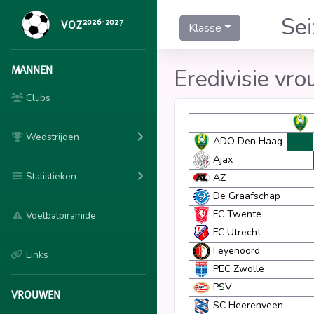
Se
2026-2027
VOZ
Klasse
MANNEN
Eredivisie vr
Clubs
Wedstrijden
ADO Den Haag
xxx
Ajax
Statistieken
AZ
De Graafschap
FC Twente
Voetbalpiramide
FC Utrecht
Feyenoord
Links
PEC Zwolle
PSV
VROUWEN
SC Heerenveen