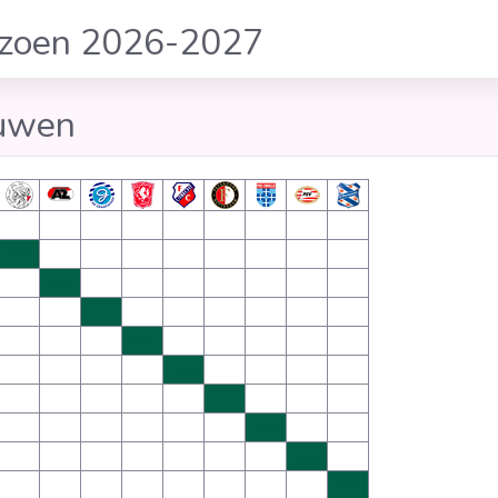
izoen 2026-2027
ouwen
xxx
xxx
xxx
xxx
xxx
xxx
xxx
xxx
xxx