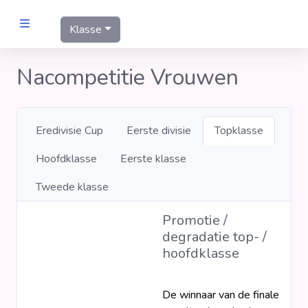
Klasse
MANNEN
Nacompetitie Vrouwen
Clubs
Eredivisie Cup
Eerste divisie
Topklasse
Wedstrijden
Hoofdklasse
Eerste klasse
Statistieken
Tweede klasse
Promotie /
Voetbalpiramide
degradatie top- /
hoofdklasse
Links
VROUWEN
De winnaar van de finale