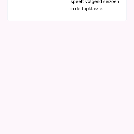
speelt volgend seizoen
in de topklasse.
Clubs
Competities
Wedstrijden
Programma's
Matrixen
Statistieken
KNVB-beker
Voetbalpiramide
Districtsbeker
Overige links