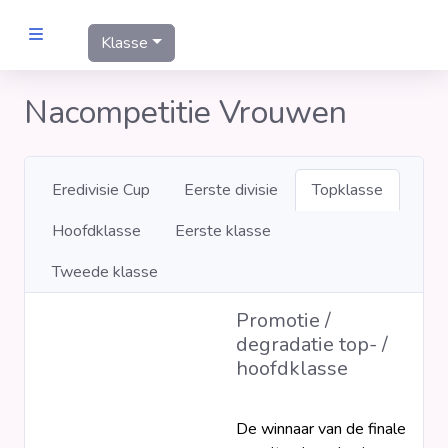
Klasse
MANNEN
Nacompetitie Vrouwen
Clubs
Eredivisie Cup
Eerste divisie
Topklasse
Wedstrijden
Hoofdklasse
Eerste klasse
Statistieken
Tweede klasse
Promotie /
Voetbalpiramide
degradatie top- /
hoofdklasse
Links
VROUWEN
De winnaar van de finale