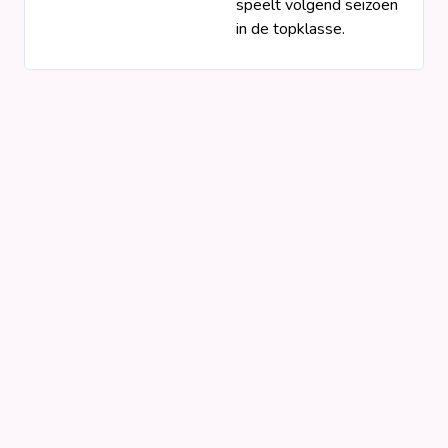
speelt volgend seizoen
in de topklasse.
Clubs
Competities
Wedstrijden
Programma's
Matrixen
Statistieken
KNVB-beker
Voetbalpiramide
Districtsbeker
Overige links