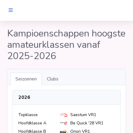
MANNEN
Kampioenschappen hoogste
amateurklassen vanaf
Clubs
2025-2026
Wedstrijden
Seizoenen
Clubs
Statistieken
2026
Voetbalpiramide
Topklasse
Saestum VR1
Links
Hoofdklasse A
Be Quick '28 VR1
VROUWEN
Hoofdklasse B
Orion VR1