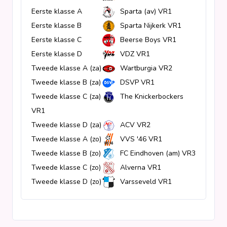
Eerste klasse A
Sparta (av) VR1
Clubs
Eerste klasse B
Sparta Nijkerk VR1
Eerste klasse C
Beerse Boys VR1
Wedstrijden
Eerste klasse D
VDZ VR1
Betaald voetbal
Tweede klasse A (za)
Wartburgia VR2
Statistieken
Kampioenschappen
Tweede klasse B (za)
DSVP VR1
Tweede klasse C (za)
The Knickerbockers
KNVB-bekerwinnaars
VR1
Voetbalpiramide
Amateurvoetbal
Tweede klasse D (za)
ACV VR2
Kampioenschappen
Tweede klasse A (zo)
VVS '46 VR1
Overige links
Districtsbekerwinnaars
Tweede klasse B (zo)
FC Eindhoven (am) VR3
Tweede klasse C (zo)
Alverna VR1
Tweede klasse D (zo)
Varsseveld VR1