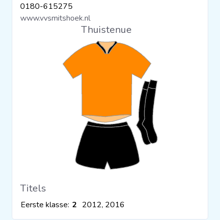
0180-615275
Clubs
www.vvsmitshoek.nl
Thuistenue
Wedstrijden
Statistieken
Voetbalpiramide
Overige links
Titels
Eerste klasse:
2
2012, 2016