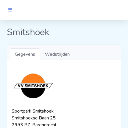
MANNEN
Smitshoek
Clubs
Gegevens
Wedstrijden
Wedstrijden
Statistieken
Voetbalpiramide
Sportpark Smitshoek
Links
Smitshoekse Baan 25
VROUWEN
2993 BZ Barendrecht