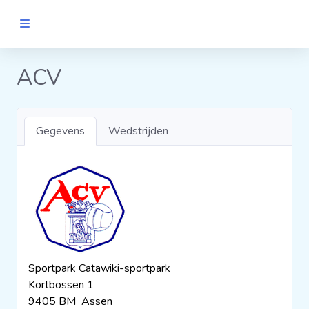
MANNEN
ACV
Clubs
Gegevens
Wedstrijden
Wedstrijden
Statistieken
Voetbalpiramide
Sportpark Catawiki-sportpark
Links
Kortbossen 1
VROUWEN
9405 BM Assen