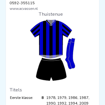
0592-355115
Clubs
www.acvassen.nl
Thuistenue
Wedstrijden
Statistieken
Voetbalpiramide
Overige links
Titels
Eerste klasse:
8
1978, 1979, 1986, 1987,
1990, 1992, 1994, 2009