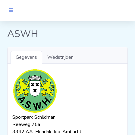
MANNEN
ASWH
Clubs
Gegevens
Wedstrijden
Wedstrijden
Statistieken
Voetbalpiramide
Sportpark Schildman
Links
Reeweg 75a
VROUWEN
3342 AA Hendrik-Ido-Ambacht