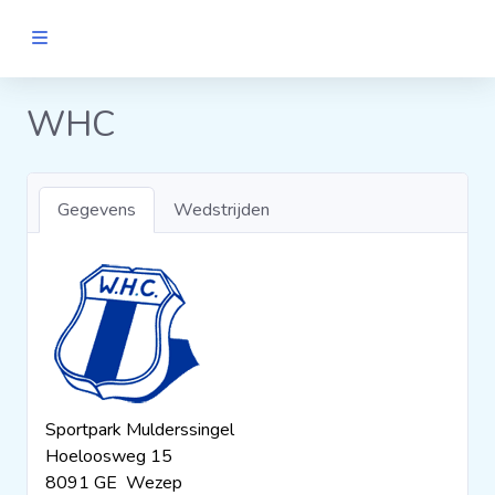
MANNEN
WHC
Clubs
Gegevens
Wedstrijden
Wedstrijden
Statistieken
Voetbalpiramide
Sportpark Mulderssingel
Links
Hoeloosweg 15
VROUWEN
8091 GE Wezep