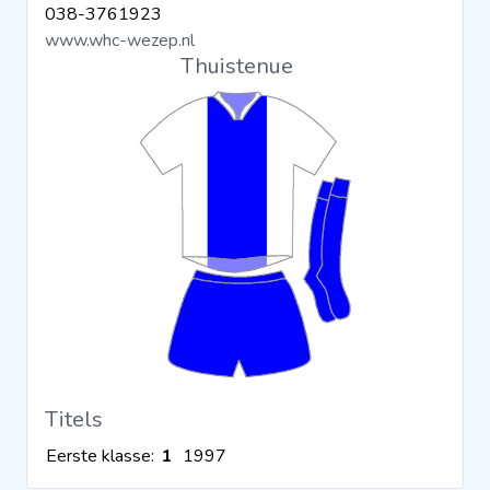
038-3761923
Clubs
www.whc-wezep.nl
Thuistenue
Wedstrijden
Statistieken
Voetbalpiramide
Overige links
Titels
Eerste klasse:
1
1997