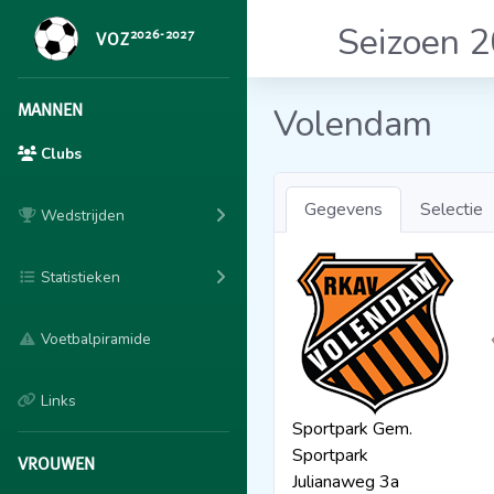
Seizoen 
2026-2027
VOZ
MANNEN
Volendam
Clubs
Gegevens
Selectie
Wedstrijden
Statistieken
Voetbalpiramide
Links
Sportpark Gem.
Sportpark
VROUWEN
Julianaweg 3a