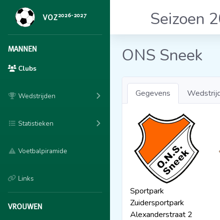
Seizoen 
2026-2027
VOZ
MANNEN
ONS Sneek
Clubs
Gegevens
Wedstrij
Wedstrijden
Statistieken
Voetbalpiramide
Links
Sportpark
Zuidersportpark
VROUWEN
Alexanderstraat 2