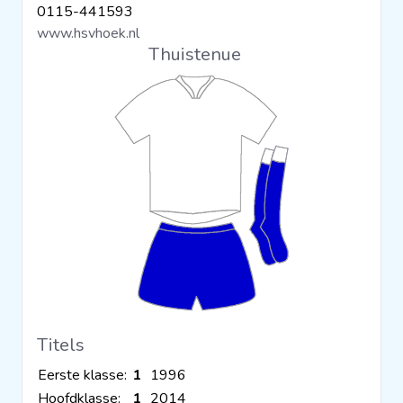
0115-441593
Clubs
www.hsvhoek.nl
Thuistenue
Wedstrijden
Statistieken
Voetbalpiramide
Overige links
Titels
Eerste klasse:
1
1996
Hoofdklasse:
1
2014