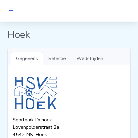
MANNEN
Hoek
Clubs
Gegevens
Selectie
Wedstrijden
Wedstrijden
Statistieken
Voetbalpiramide
Sportpark Denoek
Links
Lovenpolderstraat 2a
VROUWEN
4542 NS Hoek