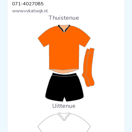
071-4027085
Clubs
www.vvkatwijk.nl
Thuistenue
Wedstrijden
Statistieken
Voetbalpiramide
Overige links
Uittenue