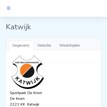
MANNEN
Katwijk
Clubs
Gegevens
Selectie
Wedstrijden
Wedstrijden
Statistieken
Voetbalpiramide
Sportpark De Krom
Links
De Krom
VROUWEN
2221 KK Katwijk