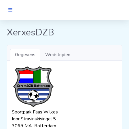
MANNEN
XerxesDZB
Clubs
Gegevens
Wedstrijden
Wedstrijden
Statistieken
Voetbalpiramide
Sportpark Faas Wilkes
Links
Igor Stravinskisingel 5
VROUWEN
3069 MA Rotterdam