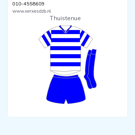
010-4558609
Clubs
www.xerxesdzb.nl
Thuistenue
Wedstrijden
Statistieken
Voetbalpiramide
Overige links