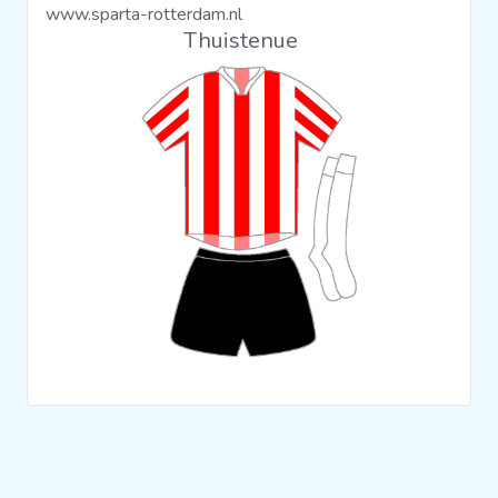
www.sparta-rotterdam.nl
Clubs
Thuistenue
Wedstrijden
Statistieken
Voetbalpiramide
Overige links