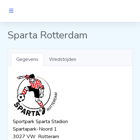
MANNEN
Sparta Rotterdam
Clubs
Gegevens
Wedstrijden
Wedstrijden
Statistieken
Voetbalpiramide
Sportpark Sparta Stadion
Links
Spartapark-Noord 1
VROUWEN
3027 VW Rotteram