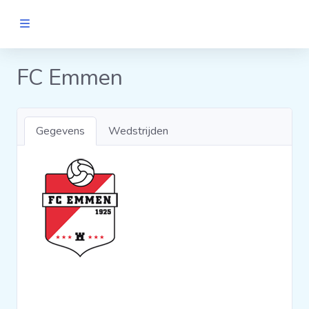
MANNEN
FC Emmen
Clubs
Gegevens
Wedstrijden
Wedstrijden
Statistieken
Voetbalpiramide
Links
VROUWEN