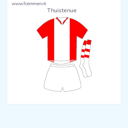
www.fcemmen.nl
Clubs
Thuistenue
Wedstrijden
Statistieken
Voetbalpiramide
Overige links