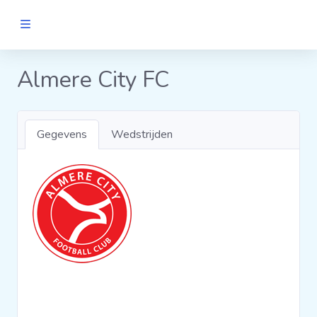
MANNEN
Almere City FC
Clubs
Gegevens
Wedstrijden
Wedstrijden
Statistieken
Voetbalpiramide
Links
VROUWEN