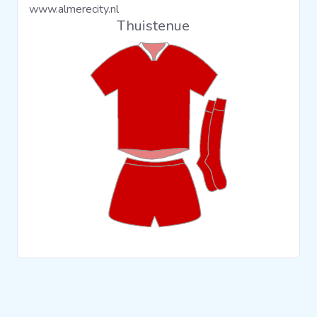
www.almerecity.nl
Clubs
Thuistenue
Wedstrijden
Statistieken
Voetbalpiramide
Overige links