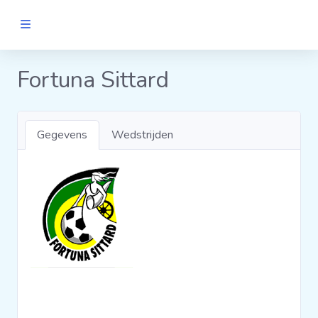
MANNEN
Fortuna Sittard
Clubs
Gegevens
Wedstrijden
Wedstrijden
Statistieken
Voetbalpiramide
Links
VROUWEN