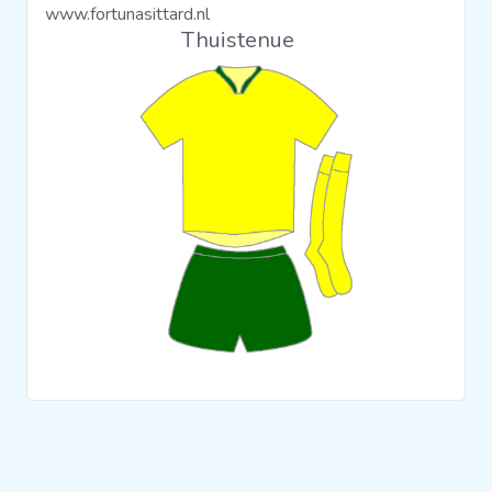
www.fortunasittard.nl
Clubs
Thuistenue
Wedstrijden
Statistieken
Voetbalpiramide
Overige links