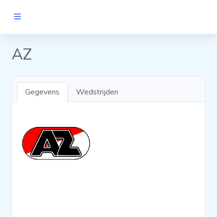
MANNEN
AZ
Clubs
Gegevens
Wedstrijden
Wedstrijden
Statistieken
Voetbalpiramide
Links
VROUWEN