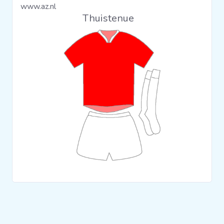
www.az.nl
Clubs
Thuistenue
Wedstrijden
Statistieken
Voetbalpiramide
Overige links