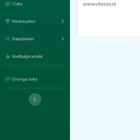
www.vitesse.nl
Clubs
Wedstrijden
Statistieken
Voetbalpiramide
Overige links