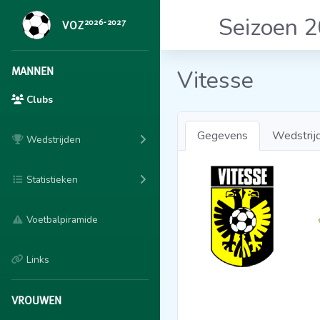
Seizoen 
2026-2027
VOZ
MANNEN
Vitesse
Clubs
Gegevens
Wedstrij
Wedstrijden
Statistieken
Voetbalpiramide
Links
VROUWEN