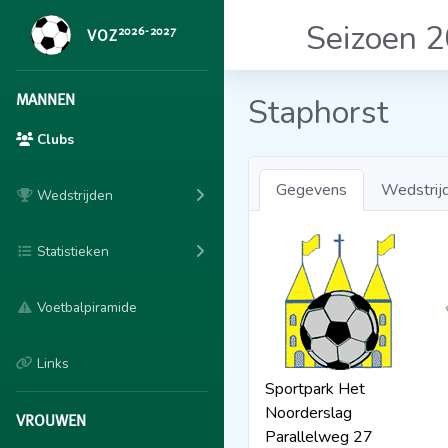
Seizoen 
2026-2027
VOZ
MANNEN
Staphorst
Clubs
Gegevens
Wedstrij
Wedstrijden
Statistieken
Voetbalpiramide
Links
Sportpark Het
Noorderslag
VROUWEN
Parallelweg 27