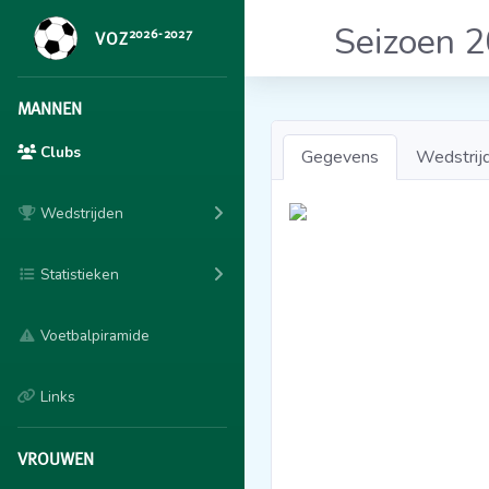
Seizoen 
2026-2027
VOZ
MANNEN
Clubs
Gegevens
Wedstrij
Wedstrijden
Statistieken
Voetbalpiramide
Links
VROUWEN