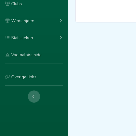
Clubs
Wedstrijden
Statistieken
Voetbalpiramide
Overige links