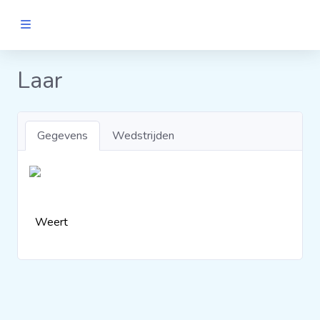
MANNEN
Laar
Clubs
Gegevens
Wedstrijden
Wedstrijden
Statistieken
Weert
Voetbalpiramide
Links
VROUWEN