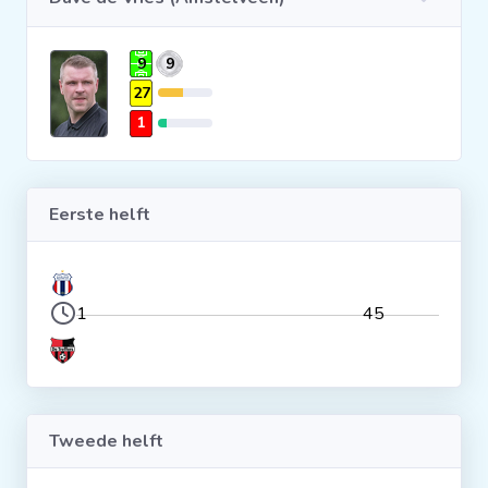
Clubs
9
9
27
Wedstrijden
1
Statistieken
Eerste helft
Voetbalpiramide
Overige links
1
45
Tweede helft