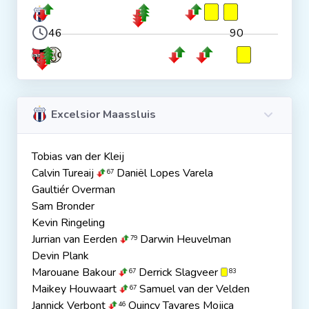
46
90
Excelsior Maassluis
Tobias van der Kleij
Calvin Tureaij
Daniël Lopes Varela
67
Gaultiér Overman
Sam Bronder
Kevin Ringeling
Jurrian van Eerden
Darwin Heuvelman
79
Devin Plank
Marouane Bakour
Derrick Slagveer
67
83
Maikey Houwaart
Samuel van der Velden
67
Jannick Verbont
Quincy Tavares Mojica
46