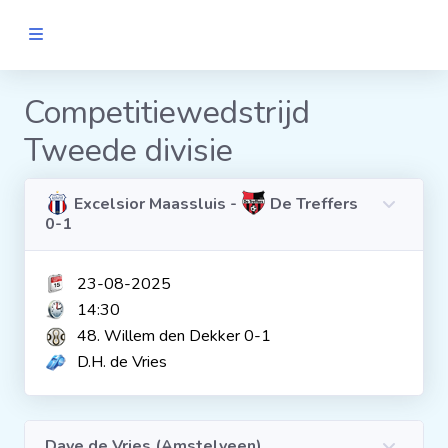
MANNEN
Competitiewedstrijd
Tweede divisie
Clubs
Wedstrijden
Excelsior Maassluis -
De Treffers
0-1
Statistieken
23-08-2025
14:30
Voetbalpiramide
48. Willem den Dekker 0-1
D.H. de Vries
Links
VROUWEN
Dave de Vries (Amstelveen)