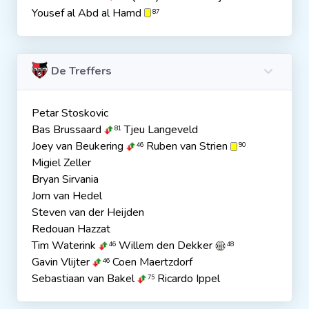
Yousef al Abd al Hamd
87
De Treffers
Petar Stoskovic
Bas Brussaard
Tjeu Langeveld
81
Joey van Beukering
Ruben van Strien
46
90
Migiel Zeller
Bryan Sirvania
Jorn van Hedel
Steven van der Heijden
Redouan Hazzat
Tim Waterink
Willem den Dekker
46
48
Gavin Vlijter
Coen Maertzdorf
46
Sebastiaan van Bakel
Ricardo Ippel
75