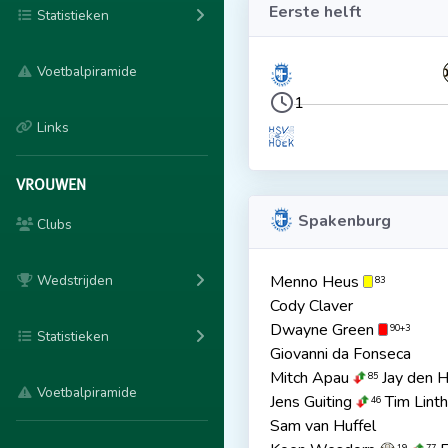
Eerste helft
Statistieken
Voetbalpiramide
1
Links
VROUWEN
Spakenburg
Clubs
Wedstrijden
Menno Heus
83
Cody Claver
Dwayne Green
90+3
Statistieken
Giovanni da Fonseca
Mitch Apau
Jay den 
85
Voetbalpiramide
Jens Guiting
Tim Linth
46
Sam van Huffel
19
77