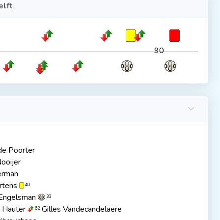
lft
90
de Poorter
Nooijer
erman
rtens
40
Engelsman
33
 Hauter
Gilles Vandecandelaere
62