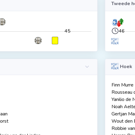
Tweede he
45
46
Hoek
Finn Murre
Rousseau 
Yanilio de 
Noah Aelt
Haan
Gertjan Ma
orst
Wout den 
Robbie van