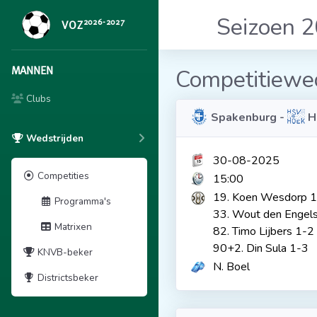
Seizoen 
2026-2027
VOZ
MANNEN
Competitiewed
Clubs
Spakenburg -
H
Wedstrijden
30-08-2025
Competities
15:00
19. Koen Wesdorp 
Programma's
33. Wout den Engel
Matrixen
82. Timo Lijbers 1-2
90+2. Din Sula 1-3
KNVB-beker
N. Boel
Districtsbeker