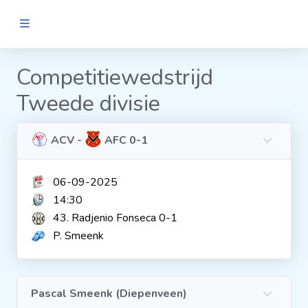
MANNEN
Competitiewedstrijd
Tweede divisie
Clubs
Wedstrijden
ACV -
AFC 0-1
06-09-2025
Statistieken
14:30
43. Radjenio Fonseca 0-1
Voetbalpiramide
P. Smeenk
Links
VROUWEN
Pascal Smeenk (Diepenveen)