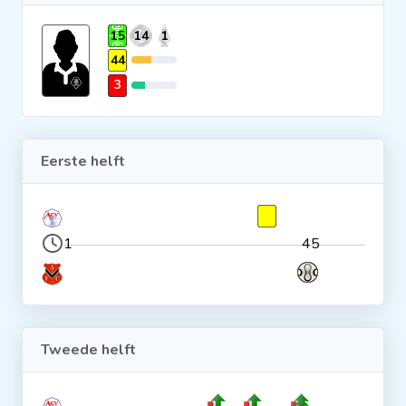
Clubs
15
14
1
44
Wedstrijden
3
Statistieken
Eerste helft
Voetbalpiramide
1
45
Overige links
Tweede helft