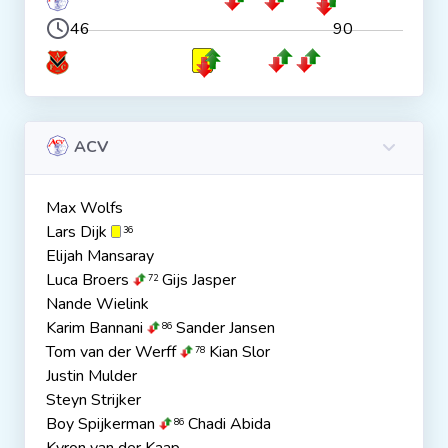
46
90
ACV
Max Wolfs
Lars Dijk
36
Elijah Mansaray
Luca Broers
Gijs Jasper
72
Nande Wielink
Karim Bannani
Sander Jansen
86
Tom van der Werff
Kian Slor
78
Justin Mulder
Steyn Strijker
Boy Spijkerman
Chadi Abida
86