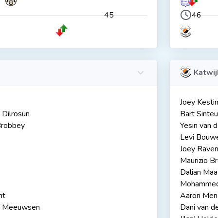
45
46
Katwij
Joey Kesti
 Dilrosun
Bart Sinteu
robbey
Yesin van d
Levi Bouw
Joey Rave
Maurizio B
Dalian Maa
Mohammed 
nt
Aaron Mene
n Meeuwsen
Dani van d