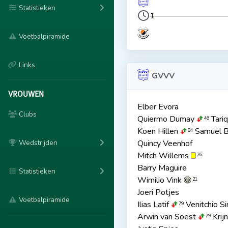
Statistieken
1
Voetbalpiramide
Links
GVVV
VROUWEN
Elber Evora
Clubs
Quiermo Dumay
Tariq
46
Koen Hillen
Samuel B
84
Wedstrijden
Quincy Veenhof
Mitch Willems
76
Barry Maguire
Statistieken
Wimilio Vink
21
Joeri Potjes
Voetbalpiramide
Ilias Latif
Venitchio Si
79
Arwin van Soest
Krij
79