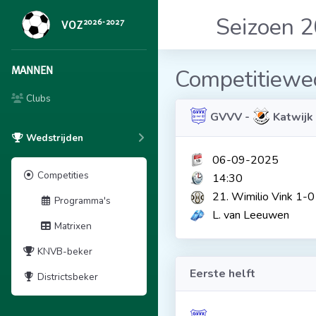
Seizoen 
2026-2027
VOZ
MANNEN
Competitiewed
Clubs
GVVV -
Katwijk
Wedstrijden
06-09-2025
Competities
14:30
21. Wimilio Vink 1-0
Programma's
L. van Leeuwen
Matrixen
KNVB-beker
Eerste helft
Districtsbeker