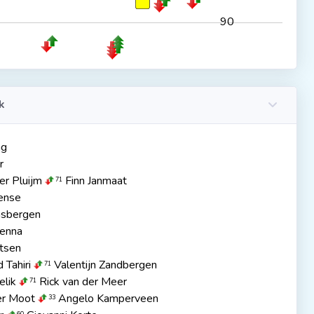
90
k
ng
r
er Pluijm
Finn Janmaat
71
ense
nsbergen
renna
tsen
Tahiri
Valentijn Zandbergen
71
lik
Rick van der Meer
71
er Moot
Angelo Kamperveen
33
60