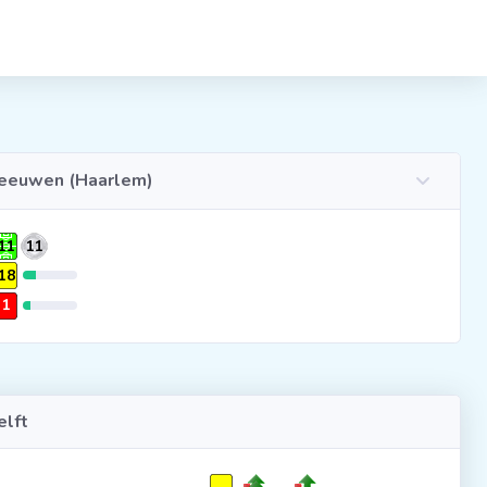
Leeuwen (Haarlem)
11
11
18
1
lft