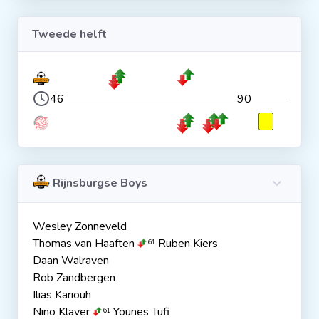
Tweede helft
46
90
Rijnsburgse Boys
Wesley Zonneveld
Thomas van Haaften
Ruben Kiers
61
Daan Walraven
Rob Zandbergen
Ilias Kariouh
Nino Klaver
Younes Tufi
61