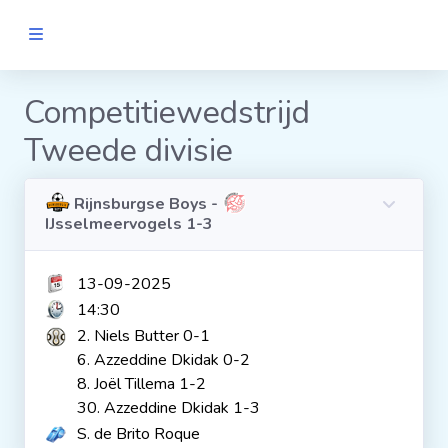
MANNEN
Competitiewedstrijd
Tweede divisie
Clubs
Wedstrijden
Rijnsburgse Boys -
IJsselmeervogels 1-3
Statistieken
13-09-2025
14:30
Voetbalpiramide
2. Niels Butter 0-1
6. Azzeddine Dkidak 0-2
8. Joël Tillema 1-2
Links
30. Azzeddine Dkidak 1-3
VROUWEN
S. de Brito Roque