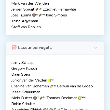
Mark van der Weijden
Jeroen Spruijt
Ezechiel Fiemawhle
76
Joël Tillema
João Simões
8
40
Thibo Agyeman
Steff van Rooijen
IJsselmeervogels
Jaimy Schaap
Gregory Kuisch
Daan Steur
Junior van der Velden
45
Chahine van Bohemen
Gerwin van de Groep
81
Jesse Schuurman
Niels Butter
Thomas Beekman
2
81
90+4
Robin Schulte
Azzeddine Dkidak
Max van Hees
6
30
76