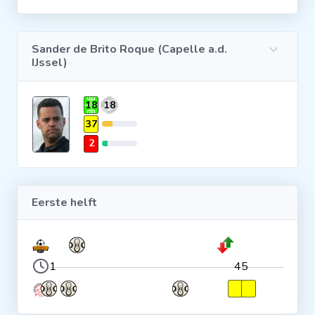
Clubs
Sander de Brito Roque (Capelle a.d.
IJssel)
Wedstrijden
18
18
Statistieken
37
2
Voetbalpiramide
Overige links
Eerste helft
1
45