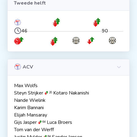
Tweede helft
46
90
ACV
Max Wolfs
Steyn Strijker
Kotaro Nakanishi
20
Nande Wielink
Karim Bannani
Elijah Mansaray
Gijs Jasper
Luca Broers
64
Tom van der Werff
84