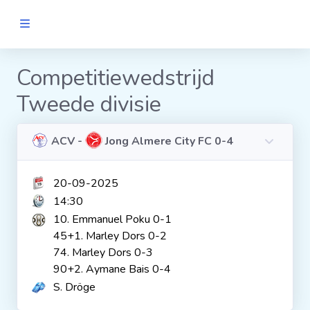
MANNEN
Competitiewedstrijd
Tweede divisie
Clubs
Wedstrijden
ACV -
Jong Almere City FC 0-4
20-09-2025
Statistieken
14:30
10. Emmanuel Poku 0-1
Voetbalpiramide
45+1. Marley Dors 0-2
74. Marley Dors 0-3
90+2. Aymane Bais 0-4
Links
S. Dröge
VROUWEN