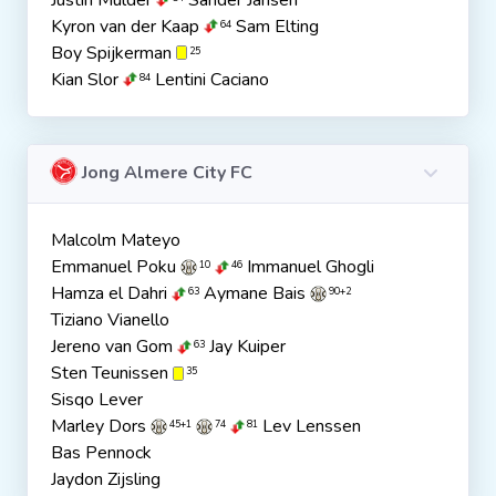
Justin Mulder
Sander Jansen
Kyron van der Kaap
Sam Elting
64
Boy Spijkerman
25
Kian Slor
Lentini Caciano
84
Jong Almere City FC
Malcolm Mateyo
Emmanuel Poku
Immanuel Ghogli
10
46
Hamza el Dahri
Aymane Bais
63
90+2
Tiziano Vianello
Jereno van Gom
Jay Kuiper
63
Sten Teunissen
35
Sisqo Lever
Marley Dors
Lev Lenssen
45+1
74
81
Bas Pennock
Jaydon Zijsling