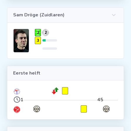
Clubs
Sam Dröge (Zuidlaren)
Wedstrijden
2
2
3
Statistieken
Voetbalpiramide
Eerste helft
Overige links
1
45