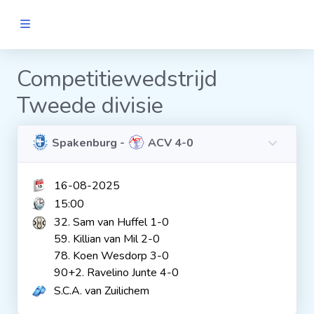
MANNEN
Competitiewedstrijd
Tweede divisie
Clubs
Wedstrijden
Spakenburg -
ACV 4-0
16-08-2025
Statistieken
15:00
32. Sam van Huffel 1-0
Voetbalpiramide
59. Killian van Mil 2-0
78. Koen Wesdorp 3-0
90+2. Ravelino Junte 4-0
Links
S.C.A. van Zuilichem
VROUWEN