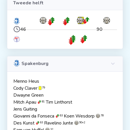
Tweede helft
46
90
Spakenburg
Menno Heus
Cody Claver
79
Dwayne Green
Mitch Apau
Tim Linthorst
81
Jens Guiting
Giovanni da Fonseca
Koen Wesdorp
63
78
Des Kunst
Ravelino Junte
63
90+2
32