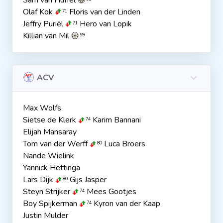
Sam van Huffel
Olaf Kok
Floris van der Linden
71
Jeffry Puriël
Hero van Lopik
71
Killian van Mil
59
ACV
Max Wolfs
Sietse de Klerk
Karim Bannani
74
Elijah Mansaray
Tom van der Werff
Luca Broers
80
Nande Wielink
Yannick Hettinga
Lars Dijk
Gijs Jasper
80
Steyn Strijker
Mees Gootjes
74
Boy Spijkerman
Kyron van der Kaap
74
Justin Mulder