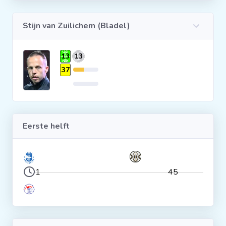
Clubs
Stijn van Zuilichem (Bladel)
Wedstrijden
13
13
37
Statistieken
Voetbalpiramide
Eerste helft
Overige links
1
45