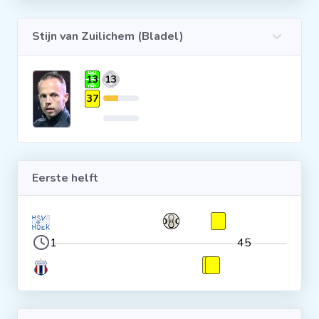
Clubs
Stijn van Zuilichem (Bladel)
Wedstrijden
13
13
37
Statistieken
Voetbalpiramide
Eerste helft
Overige links
1
45