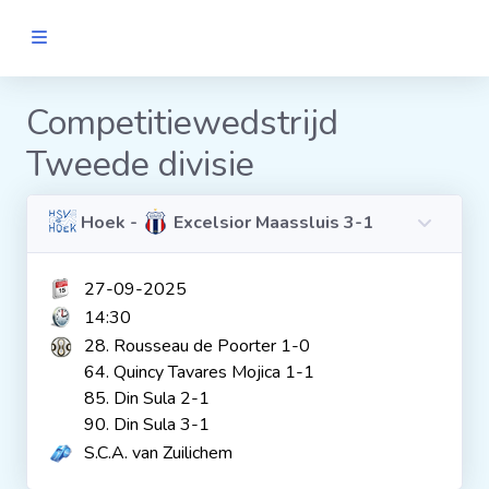
MANNEN
Competitiewedstrijd
Tweede divisie
Clubs
Wedstrijden
Hoek -
Excelsior Maassluis 3-1
27-09-2025
Statistieken
14:30
28. Rousseau de Poorter 1-0
Voetbalpiramide
64. Quincy Tavares Mojica 1-1
85. Din Sula 2-1
90. Din Sula 3-1
Links
S.C.A. van Zuilichem
VROUWEN