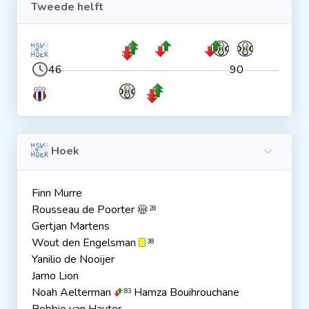
Tweede helft
46
90
Hoek
Finn Murre
Rousseau de Poorter
28
Gertjan Martens
Wout den Engelsman
38
Yanilio de Nooijer
Jarno Lion
Noah Aelterman
Hamza Bouihrouchane
83