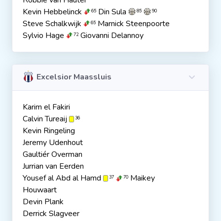
Robbie van Hauter
Kevin Hebbelinck
Din Sula
65
85
90
Steve Schalkwijk
Marnick Steenpoorte
65
Sylvio Hage
Giovanni Delannoy
72
Excelsior Maassluis
Karim el Fakiri
Calvin Tureaij
36
Kevin Ringeling
Jeremy Udenhout
Gaultiér Overman
Jurrian van Eerden
Yousef al Abd al Hamd
Maikey
37
70
Houwaart
Devin Plank
Derrick Slagveer