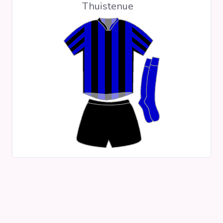
Thuistenue
Clubs
Wedstrijden
Statistieken
Voetbalpiramide
Overige links