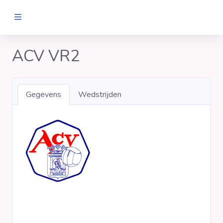
MANNEN
ACV VR2
Clubs
Gegevens
Wedstrijden
Wedstrijden
Statistieken
Voetbalpiramide
Links
VROUWEN