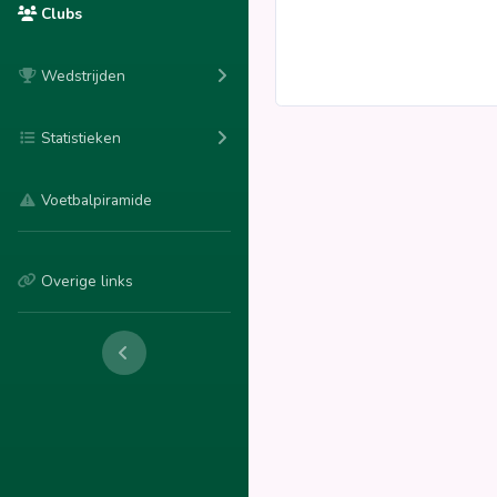
Clubs
Wedstrijden
Statistieken
Voetbalpiramide
Overige links