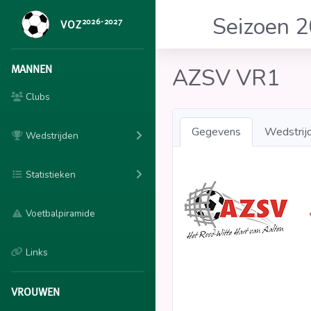
Seizoen 
2026-2027
VOZ
MANNEN
AZSV VR1
Clubs
Gegevens
Wedstrij
Wedstrijden
Statistieken
Voetbalpiramide
Links
VROUWEN