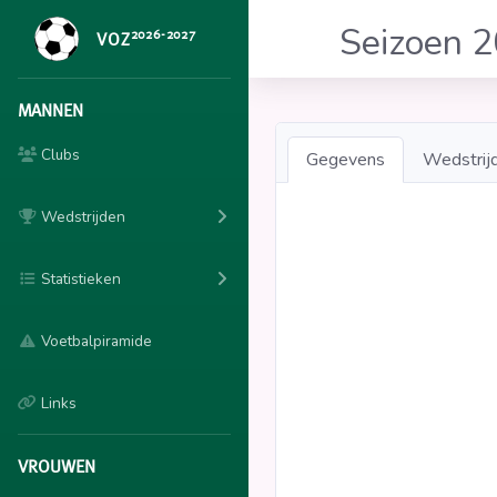
Seizoen 
2026-2027
VOZ
MANNEN
Clubs
Gegevens
Wedstrij
Wedstrijden
Statistieken
Voetbalpiramide
Links
VROUWEN