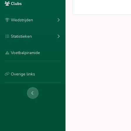
Clubs
Wedstrijden
Statistieken
Voetbalpiramide
Overige links