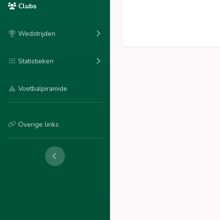
Clubs
Wedstrijden
Statistieken
Voetbalpiramide
Overige links