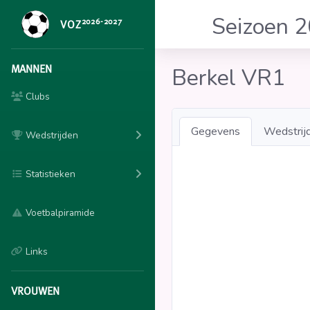
Seizoen 
2026-2027
VOZ
MANNEN
Berkel VR1
Clubs
Gegevens
Wedstrij
Wedstrijden
Statistieken
Voetbalpiramide
Links
VROUWEN