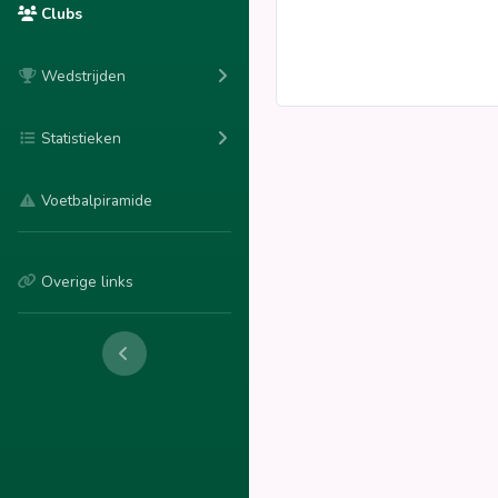
Clubs
Wedstrijden
Statistieken
Voetbalpiramide
Overige links