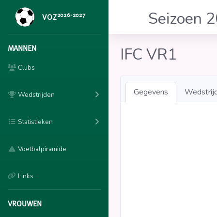
Seizoen 
2026-2027
VOZ
MANNEN
IFC VR1
Clubs
Gegevens
Wedstrij
Wedstrijden
Statistieken
Voetbalpiramide
Links
VROUWEN