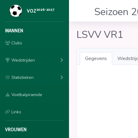
Seizoen 
2026-2027
VOZ
MANNEN
LSVV VR1
Clubs
Gegevens
Wedstrij
Wedstrijden
Statistieken
Voetbalpiramide
Links
VROUWEN