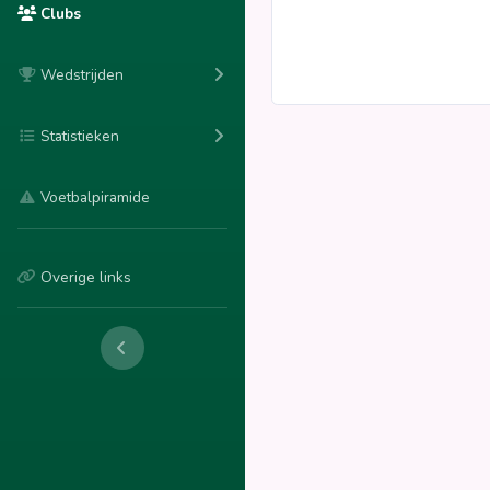
Clubs
Wedstrijden
Statistieken
Voetbalpiramide
Overige links