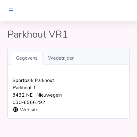
MANNEN
Parkhout VR1
Clubs
Gegevens
Wedstrijden
Wedstrijden
Sportpark Parkhout
Statistieken
Parkhout 1
3432 NE Nieuwegein
Voetbalpiramide
030-6966292
Website
Links
VROUWEN