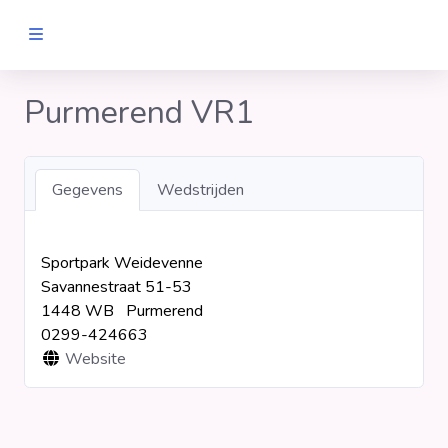
MANNEN
Purmerend VR1
Clubs
Gegevens
Wedstrijden
Wedstrijden
Sportpark Weidevenne
Statistieken
Savannestraat 51-53
1448 WB Purmerend
Voetbalpiramide
0299-424663
Website
Links
VROUWEN